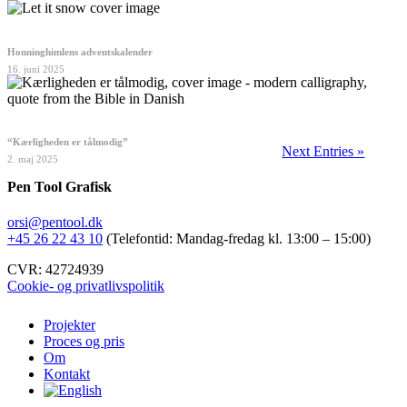
Honninghimlens adventskalender
16. juni 2025
“Kærligheden er tålmodig”
Next Entries »
2. maj 2025
Pen Tool Grafisk
orsi@pentool.dk
+45 26 22 43 10
(Telefontid: Mandag-fredag kl. 13:00 – 15:00)
CVR: 42724939
Cookie- og privatlivspolitik
Close
Projekter
Menu
Proces og pris
Om
Kontakt