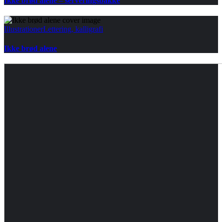
Ikke brød alene – serveringsbakke
Illustrationer
Lettering, kalligrafi
Ikke brød alene