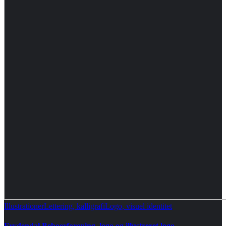
Illustrationer
Lettering, kalligrafi
Logo, visuel identitet
Frydendal Beboerforening, logo og illustreret logo