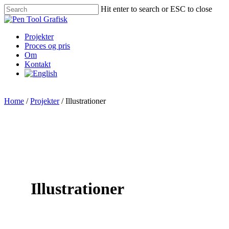
Skip
Hit enter to search or ESC to close
to
Close
main
Search
content
Menu
Projekter
Proces og pris
Om
Kontakt
Home
/
Projekter
/
Illustrationer
Illustrationer