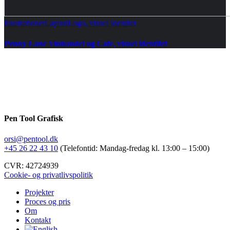
Illustrationer
Layout
Logo, visuel identitet
Penny Lane Vinhandel og Cafe, visuel identitet
Pen Tool Grafisk
orsi@pentool.dk
+45 26 22 43 10
(Telefontid: Mandag-fredag kl. 13:00 – 15:00)
CVR: 42724939
Cookie- og privatlivspolitik
Close
Projekter
Menu
Proces og pris
Om
Kontakt