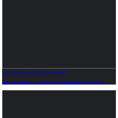
Illustrationer
Layout
Lettering, kalligrafi
Bog om Aalborg – en visuel kærlighedserklæring til byen