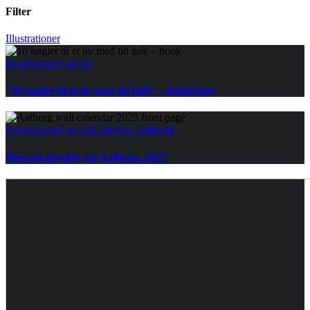
Filter
Illustrationer
Illustrationer
Layout
“10 nøgler til et liv med tid nok” – bogdesign
Illustrationer
Layout
Lettering, kalligrafi
Hængekalender om Aalborg, 2025