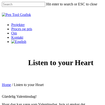
Skip
Hit enter to search or ESC to close
to
main
Close
content
Search
Menu
Projekter
Proces og pris
Om
Kontakt
Listen to your Heart
Home
/
Listen to your Heart
Glædelig Valentinsdag!
Hver dag kan være som Valentinsdag, hvis vi ønsker det.