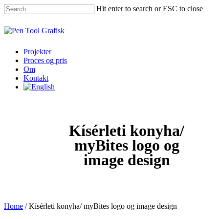
Skip
Hit enter to search or ESC to close
to
main
Close
content
Search
Menu
Projekter
Proces og pris
Om
Kontakt
Kísérleti konyha/
myBites logo og
image design
Home
/
Kísérleti konyha/ myBites logo og image design