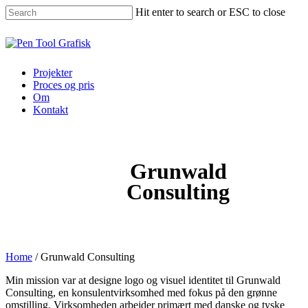
Skip
Hit enter to search or ESC to close
to
main
Close
content
Search
Menu
Projekter
Proces og pris
Om
Kontakt
Grunwald
Consulting
Home
/
Grunwald Consulting
Min mission var at designe logo og visuel identitet til Grunwald
Consulting, en konsulentvirksomhed med fokus på den grønne
omstilling. Virksomheden arbejder primært med danske og tyske